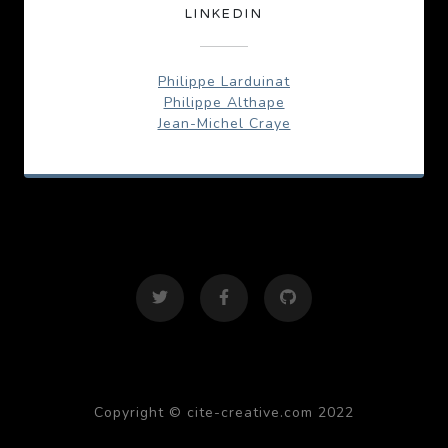
LINKEDIN
Philippe Larduinat
Philippe Althape
Jean-Michel Craye
Copyright © cite-creative.com 2022