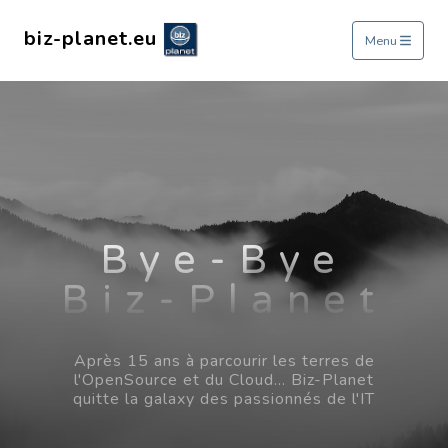
biz-planet.eu
Menu
Bye-Bye
Biz-Planet
Après 15 ans à parcourir les terres de
l'OpenSource et du Cloud... Biz-Planet
quitte la galaxy des passionnés de l'IT