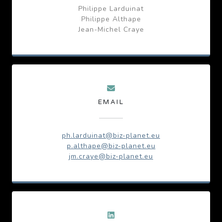
Philippe Larduinat
Philippe Althape
Jean-Michel Craye
EMAIL
ph.larduinat@biz-planet.eu
p.althape@biz-planet.eu
jm.craye@biz-planet.eu